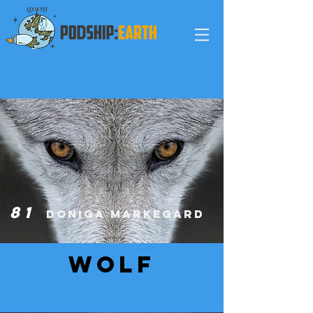
8
1
DOniga Markegard
wolf