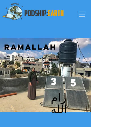
ramallah
3
5
رام