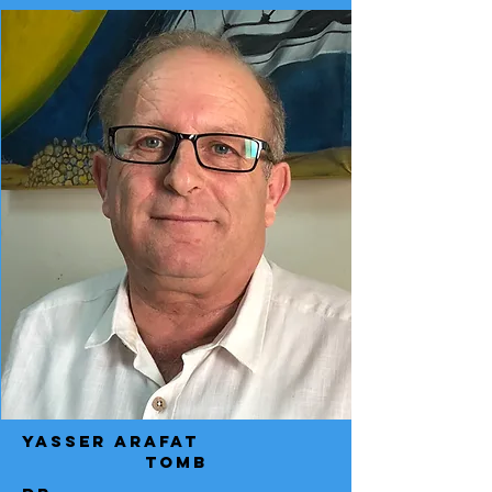
yasser arafat
tomb